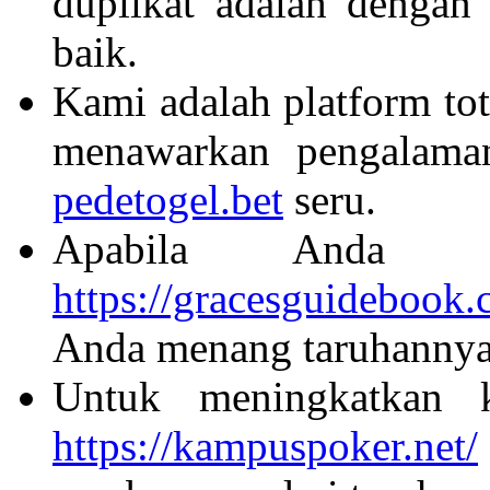
duplikat adalah dengan
baik.
Kami adalah platform tot
menawarkan pengalama
pedetogel.bet
seru.
Apabila Anda pi
https://gracesguidebook.
Anda menang taruhannya
Untuk meningkatkan 
https://kampuspoker.net/