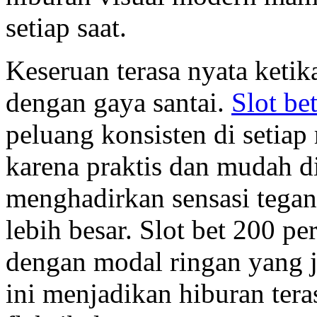
setiap saat.
Keseruan terasa nyata ketik
dengan gaya santai.
Slot be
peluang konsisten di setiap 
karena praktis dan mudah d
menghadirkan sensasi tegan
lebih besar. Slot bet 200 p
dengan modal ringan yang j
ini menjadikan hiburan ter