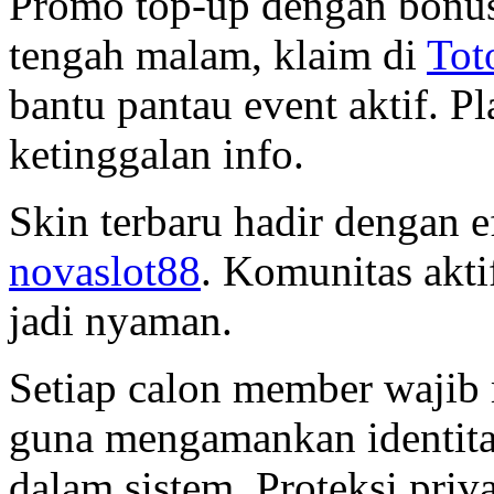
Promo top-up dengan bonus 
tengah malam, klaim di
Tot
bantu pantau event aktif. P
ketinggalan info.
Skin terbaru hadir dengan e
novaslot88
. Komunitas akti
jadi nyaman.
Setiap calon member wajib
guna mengamankan identitas
dalam sistem. Proteksi priv