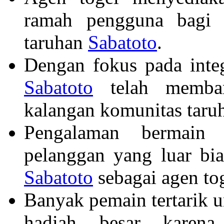
ramah pengguna bagi
taruhan
Sabatoto
.
Dengan fokus pada integr
Sabatoto
telah memban
kalangan komunitas taruh
Pengalaman bermain 
pelanggan yang luar bia
Sabatoto
sebagai agen tog
Banyak pemain tertarik 
hadiah besar karena