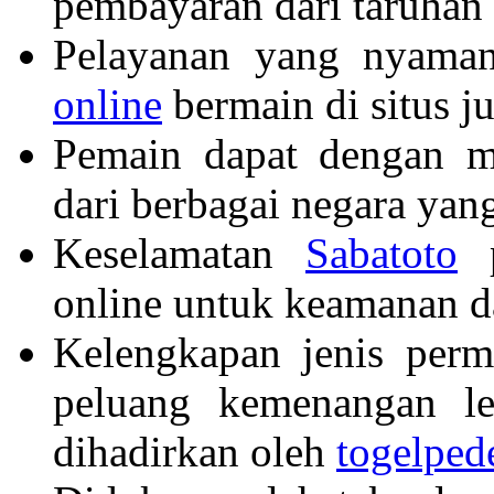
pembayaran dari taruhan
Pelayanan yang nyama
online
bermain di situs j
Pemain dapat dengan
dari berbagai negara yang
Keselamatan
Sabatoto
p
online untuk keamanan 
Kelengkapan jenis perm
peluang kemenangan leb
dihadirkan oleh
togelped