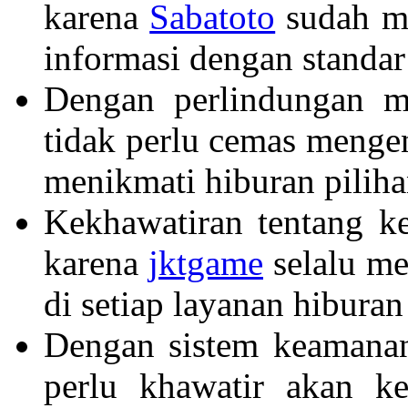
karena
Sabatoto
sudah me
informasi dengan standar 
Dengan perlindungan m
tidak perlu cemas menge
menikmati hiburan piliha
Kekhawatiran tentang ke
karena
jktgame
selalu me
di setiap layanan hibura
Dengan sistem keamanan
perlu khawatir akan ke