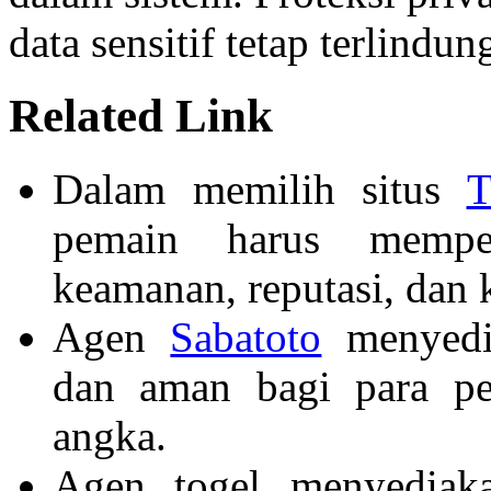
data sensitif tetap terlindun
Related Link
Dalam memilih situs
T
pemain harus memperh
keamanan, reputasi, dan 
Agen
Sabatoto
menyedi
dan aman bagi para pe
angka.
Agen togel menyediak