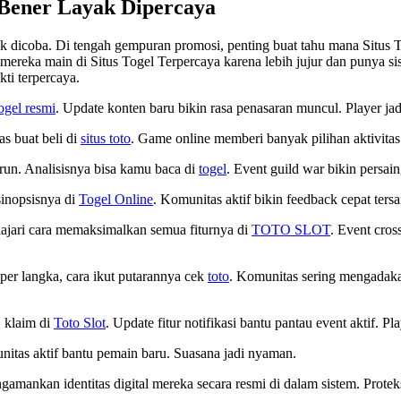
-Bener Layak Dipercaya
k dicoba. Di tengah gempuran promosi, penting buat tahu mana Situs 
a mereka main di Situs Togel Terpercaya karena lebih jujur dan punya 
i terpercaya.
ogel resmi
. Update konten baru bikin rasa penasaran muncul. Player jad
s buat beli di
situs toto
. Game online memberi banyak pilihan aktivitas
urun. Analisisnya bisa kamu baca di
togel
. Event guild war bikin persa
sinopsisnya di
Togel Online
. Komunitas aktif bikin feedback cepat ters
lajari cara memaksimalkan semua fiturnya di
TOTO SLOT
. Event cros
per langka, cara ikut putarannya cek
toto
. Komunitas sering mengadaka
, klaim di
Toto Slot
. Update fitur notifikasi bantu pantau event aktif. P
nitas aktif bantu pemain baru. Suasana jadi nyaman.
mankan identitas digital mereka secara resmi di dalam sistem. Proteksi