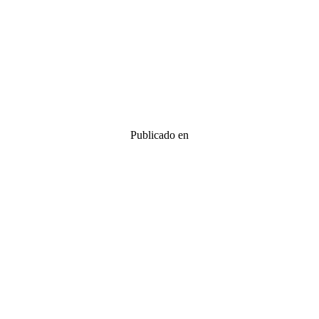
Publicado en