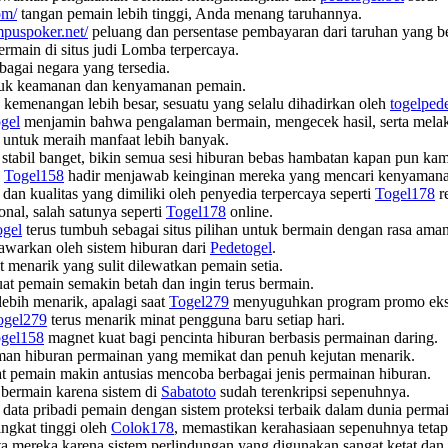
om/
tangan pemain lebih tinggi, Anda menang taruhannya.
mpuspoker.net/
peluang dan persentase pembayaran dari taruhan yang b
rmain di situs judi Lomba terpercaya.
bagai negara yang tersedia.
untuk keamanan dan kenyamanan pemain.
kemenangan lebih besar, sesuatu yang selalu dihadirkan oleh
togelpede
gel
menjamin bahwa pengalaman bermain, mengecek hasil, serta melakuka
untuk meraih manfaat lebih banyak.
stabil banget, bikin semua sesi hiburan bebas hambatan kapan pun ka
n
Togel158
hadir menjawab keinginan mereka yang mencari kenyamana
an kualitas yang dimiliki oleh penyedia terpercaya seperti
Togel178
r
nal, salah satunya seperti
Togel178
online.
ogel
terus tumbuh sebagai situs pilihan untuk bermain dengan rasa aman
tawarkan oleh sistem hiburan dari
Pedetogel
.
menarik yang sulit dilewatkan pemain setia.
t pemain semakin betah dan ingin terus bermain.
bih menarik, apalagi saat
Togel279
menyuguhkan program promo eksk
ogel279
terus menarik minat pengguna baru setiap hari.
gel158
magnet kuat bagi pencinta hiburan berbasis permainan daring.
man hiburan permainan yang memikat dan penuh kejutan menarik.
pemain makin antusias mencoba berbagai jenis permainan hiburan.
 bermain karena sistem di
Sabatoto
sudah terenkripsi sepenuhnya.
ta pribadi pemain dengan sistem proteksi terbaik dalam dunia permain
ingkat tinggi oleh
Colok178
, memastikan kerahasiaan sepenuhnya tetap 
a mereka karena sistem perlindungan yang digunakan sangat ketat dan 