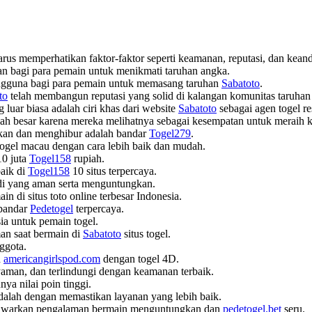
rus memperhatikan faktor-faktor seperti keamanan, reputasi, dan keand
 bagi para pemain untuk menikmati taruhan angka.
ngguna bagi para pemain untuk memasang taruhan
Sabatoto
.
to
telah membangun reputasi yang solid di kalangan komunitas taruhan 
luar biasa adalah ciri khas dari website
Sabatoto
sebagai agen togel re
ah besar karena mereka melihatnya sebagai kesempatan untuk meraih keu
skan dan menghibur adalah bandar
Togel279
.
ogel macau dengan cara lebih baik dan mudah.
10 juta
Togel158
rupiah.
aik di
Togel158
10 situs terpercaya.
udi yang aman serta menguntungkan.
 di situs toto online terbesar Indonesia.
 bandar
Pedetogel
terpercaya.
ia untuk pemain togel.
n saat bermain di
Sabatoto
situs togel.
ggota.
h
americangirlspod.com
dengan togel 4D.
aman, dan terlindungi dengan keamanan terbaik.
nya nilai poin tinggi.
dalah dengan memastikan layanan yang lebih baik.
menawarkan pengalaman bermain menguntungkan dan
pedetogel.bet
seru.