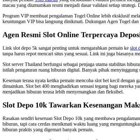
macau yang diumumkan resmi menjadi dasar validasi setiap strategi. D
Program VIP membuat pengalaman Togel Online lebih eksklusif mel
keuntungan VIP bisa langsung dinikmati. Dukungan Agen Togel dan 
Agen Resmi Slot Online Terpercaya Depos
Link slot depo 5k sangat penting untuk mengarahkan pemain ke
slot 
tanpa harus repot mencari situs yang sesuai. Link ini juga biasanya
Slot server Thailand berfungsi sebagai penjaga utama stabilitas hibu
istilah pengaturan ruang hiburan digital. Banyak pihak menyinggung 
Keseruan terasa nyata ketika pemain mencoba slot bet kecil dengan g
dimainkan. Slot bet 400 menghadirkan sensasi tegang bagi mereka yan
menjadikan hiburan terasa lebih menyenangkan dan fleksibel.
Slot Depo 10k Tawarkan Kesenangan Mak
Rasakan sendiri keseruan Slot Depo 10k yang membawa pengalaman b
hiburan, tapi cara cerdas menikmati waktu luang yang menguntungkan
hiburan praktis yang digemari banyak pemain.