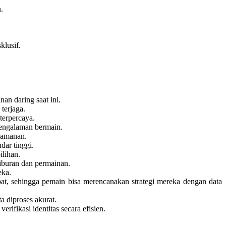
.
lusif.
an daring saat ini.
terjaga.
terpercaya.
pengalaman bermain.
keamanan.
ar tinggi.
ilihan.
iburan dan permainan.
eka.
at, sehingga pemain bisa merencanakan strategi mereka dengan data
 diproses akurat.
ifikasi identitas secara efisien.