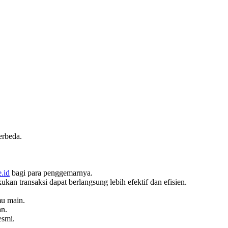
erbeda.
.id
bagi para penggemarnya.
n transaksi dapat berlangsung lebih efektif dan efisien.
mu main.
n.
esmi.