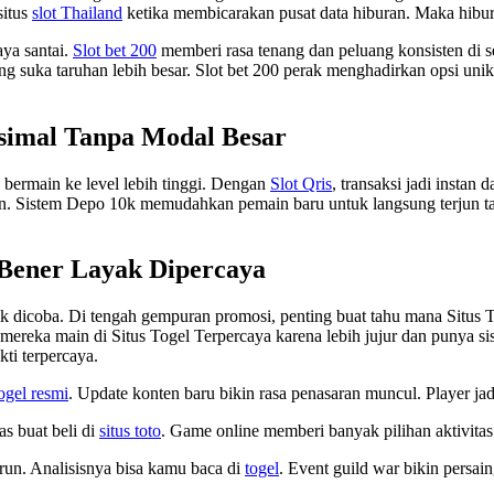
situs
slot Thailand
ketika membicarakan pusat data hiburan. Maka hibur
aya santai.
Slot bet 200
memberi rasa tenang dan peluang konsisten di se
g suka taruhan lebih besar. Slot bet 200 perak menghadirkan opsi uni
simal Tanpa Modal Besar
ermain ke level lebih tinggi. Dengan
Slot Qris
, transaksi jadi instan
. Sistem Depo 10k memudahkan pemain baru untuk langsung terjun tanp
-Bener Layak Dipercaya
k dicoba. Di tengah gempuran promosi, penting buat tahu mana Situs 
a mereka main di Situs Togel Terpercaya karena lebih jujur dan punya 
i terpercaya.
ogel resmi
. Update konten baru bikin rasa penasaran muncul. Player jad
s buat beli di
situs toto
. Game online memberi banyak pilihan aktivitas
urun. Analisisnya bisa kamu baca di
togel
. Event guild war bikin persa