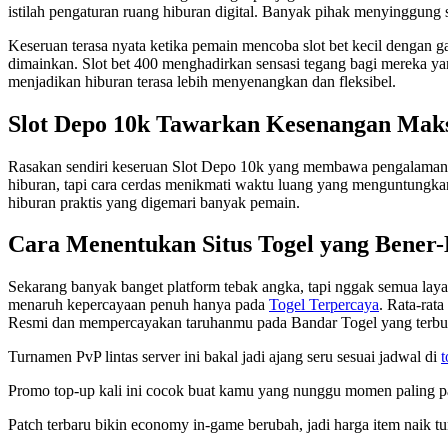
istilah pengaturan ruang hiburan digital. Banyak pihak menyinggung 
Keseruan terasa nyata ketika pemain mencoba slot bet kecil dengan g
dimainkan. Slot bet 400 menghadirkan sensasi tegang bagi mereka yan
menjadikan hiburan terasa lebih menyenangkan dan fleksibel.
Slot Depo 10k Tawarkan Kesenangan Mak
Rasakan sendiri keseruan Slot Depo 10k yang membawa pengalaman b
hiburan, tapi cara cerdas menikmati waktu luang yang menguntungkan
hiburan praktis yang digemari banyak pemain.
Cara Menentukan Situs Togel yang Bener
Sekarang banyak banget platform tebak angka, tapi nggak semua laya
menaruh kepercayaan penuh hanya pada
Togel Terpercaya
. Rata-rat
Resmi dan mempercayakan taruhanmu pada Bandar Togel yang terbukt
Turnamen PvP lintas server ini bakal jadi ajang seru sesuai jadwal di
t
Promo top-up kali ini cocok buat kamu yang nunggu momen paling pa
Patch terbaru bikin economy in-game berubah, jadi harga item naik t