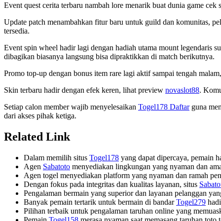
Event quest cerita terbaru nambah lore menarik buat dunia game cek 
Update patch menambahkan fitur baru untuk guild dan komunitas, pe
tersedia.
Event spin wheel hadir lagi dengan hadiah utama mount legendaris su
dibagikan biasanya langsung bisa dipraktikkan di match berikutnya.
Promo top-up dengan bonus item rare lagi aktif sampai tengah malam
Skin terbaru hadir dengan efek keren, lihat preview
novaslot88
. Komu
Setiap calon member wajib menyelesaikan
Togel178 Daftar
guna menga
dari akses pihak ketiga.
Related Link
Dalam memilih situs
Togel178
yang dapat dipercaya, pemain ha
Agen
Sabatoto
menyediakan lingkungan yang nyaman dan aman
Agen togel menyediakan platform yang nyaman dan ramah pe
Dengan fokus pada integritas dan kualitas layanan, situs
Sabato
Pengalaman bermain yang superior dan layanan pelanggan yang 
Banyak pemain tertarik untuk bermain di bandar
Togel279
hadi
Pilihan terbaik untuk pengalaman taruhan online yang memua
Pemain
Togel158
merasa nyaman saat memasang taruhan toto t