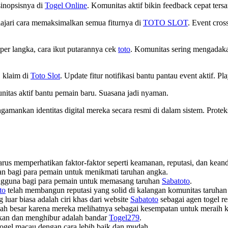
sinopsisnya di
Togel Online
. Komunitas aktif bikin feedback cepat ters
lajari cara memaksimalkan semua fiturnya di
TOTO SLOT
. Event cros
per langka, cara ikut putarannya cek
toto
. Komunitas sering mengadaka
, klaim di
Toto Slot
. Update fitur notifikasi bantu pantau event aktif. P
nitas aktif bantu pemain baru. Suasana jadi nyaman.
mankan identitas digital mereka secara resmi di dalam sistem. Proteksi
rus memperhatikan faktor-faktor seperti keamanan, reputasi, dan keand
 bagi para pemain untuk menikmati taruhan angka.
ngguna bagi para pemain untuk memasang taruhan
Sabatoto
.
to
telah membangun reputasi yang solid di kalangan komunitas taruhan 
luar biasa adalah ciri khas dari website
Sabatoto
sebagai agen togel re
ah besar karena mereka melihatnya sebagai kesempatan untuk meraih keu
skan dan menghibur adalah bandar
Togel279
.
ogel macau dengan cara lebih baik dan mudah.