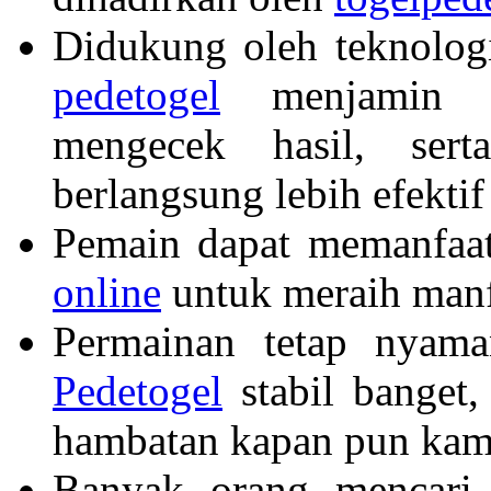
Didukung oleh teknolog
pedetogel
menjamin b
mengecek hasil, sert
berlangsung lebih efektif
Pemain dapat memanfaat
online
untuk meraih manf
Permainan tetap nyama
Pedetogel
stabil banget,
hambatan kapan pun kam
Banyak orang mencari 