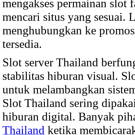
mengakses permainan slot f
mencari situs yang sesuai. 
menghubungkan ke promosi
tersedia.
Slot server Thailand berfun
stabilitas hiburan visual. S
untuk melambangkan sistem 
Slot Thailand sering dipaka
hiburan digital. Banyak pi
Thailand
ketika membicarak