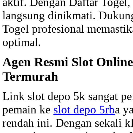
aktif. Dengan Daftar Togel
langsung dinikmati. Dukun
Togel profesional memasti
optimal.
Agen Resmi Slot Online
Termurah
Link slot depo 5k sangat p
pemain ke
slot depo 5rb
a y
rendah ini. Dengan sekali k