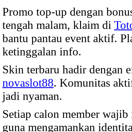
Promo top-up dengan bonus 
tengah malam, klaim di
Tot
bantu pantau event aktif. P
ketinggalan info.
Skin terbaru hadir dengan e
novaslot88
. Komunitas akti
jadi nyaman.
Setiap calon member wajib
guna mengamankan identitas