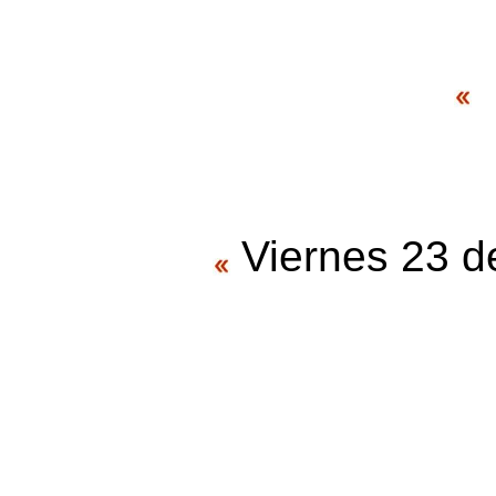
Viernes 23 d