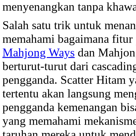
menyenangkan tanpa khawat
Salah satu trik untuk mena
memahami bagaimana fitur 
Mahjong Ways
dan Mahjong
berturut-turut dari cascadi
pengganda. Scatter Hitam 
tertentu akan langsung meng
pengganda kemenangan bisa
yang memahami mekanisme 
taruhan mereka untuk menda