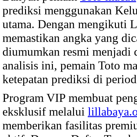
prediksi menggunakan Kelu
utama. Dengan mengikuti L
memastikan angka yang dica
diumumkan resmi menjadi das
analisis ini, pemain Toto 
ketepatan prediksi di perio
Program VIP membuat peng
eksklusif melalui
lillabaya.
memberikan fasilitas premi