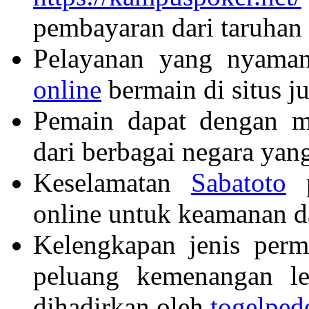
pembayaran dari taruhan
Pelayanan yang nyama
online
bermain di situs j
Pemain dapat dengan
dari berbagai negara yang
Keselamatan
Sabatoto
p
online untuk keamanan 
Kelengkapan jenis perm
peluang kemenangan leb
dihadirkan oleh
togelped