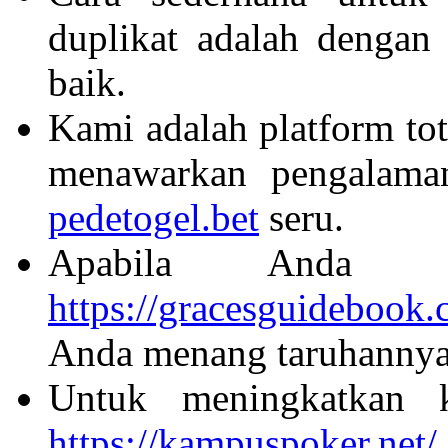
duplikat adalah dengan
baik.
Kami adalah platform tot
menawarkan pengalama
pedetogel.bet
seru.
Apabila Anda pi
https://gracesguidebook.
Anda menang taruhannya
Untuk meningkatkan 
https://kampuspoker.net/