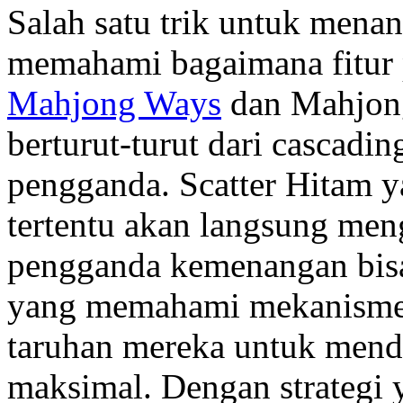
Salah satu trik untuk mena
memahami bagaimana fitur 
Mahjong Ways
dan Mahjong
berturut-turut dari cascadi
pengganda. Scatter Hitam 
tertentu akan langsung meng
pengganda kemenangan bisa
yang memahami mekanisme 
taruhan mereka untuk menda
maksimal. Dengan strategi 