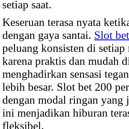
setiap saat.
Keseruan terasa nyata ketik
dengan gaya santai.
Slot be
peluang konsisten di setiap 
karena praktis dan mudah d
menghadirkan sensasi tegan
lebih besar. Slot bet 200 p
dengan modal ringan yang j
ini menjadikan hiburan ter
fleksibel.