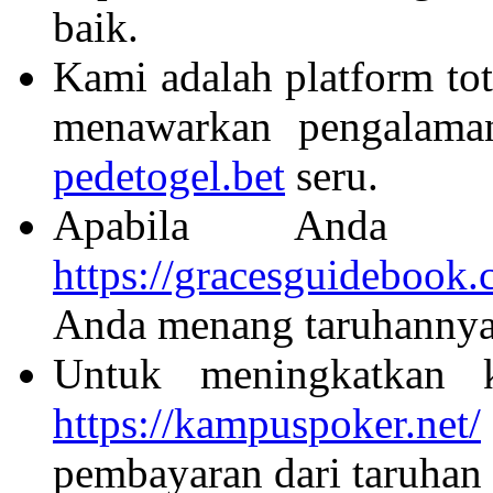
baik.
Kami adalah platform tot
menawarkan pengalama
pedetogel.bet
seru.
Apabila Anda pi
https://gracesguidebook.
Anda menang taruhannya
Untuk meningkatkan 
https://kampuspoker.net/
pembayaran dari taruhan