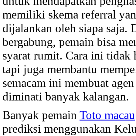
untuk mendapatkan pengha
memiliki skema referral ya
dijalankan oleh siapa saja
bergabung, pemain bisa me
syarat rumit. Cara ini tid
tapi juga membantu memperl
semacam ini membuat agen 
diminati banyak kalangan.
Banyak pemain
Toto macau
prediksi menggunakan Kelu