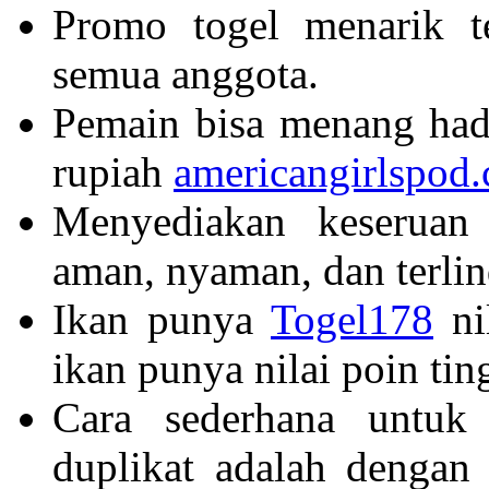
Promo togel menarik t
semua anggota.
Pemain bisa menang hadi
rupiah
americangirlspod
Menyediakan keserua
aman, nyaman, dan terli
Ikan punya
Togel178
nil
ikan punya nilai poin tin
Cara sederhana untu
duplikat adalah dengan