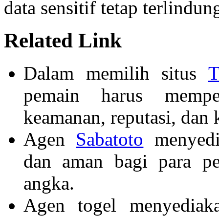
data sensitif tetap terlindun
Related Link
Dalam memilih situs
T
pemain harus memperh
keamanan, reputasi, dan 
Agen
Sabatoto
menyedi
dan aman bagi para pe
angka.
Agen togel menyediak