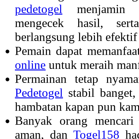
pedetogel
menjamin b
mengecek hasil, sert
berlangsung lebih efektif
Pemain dapat memanfaat
online
untuk meraih manf
Permainan tetap nyama
Pedetogel
stabil banget,
hambatan kapan pun kam
Banyak orang mencari 
aman, dan
Togel158
had