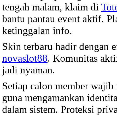
tengah malam, klaim di
Tot
bantu pantau event aktif. P
ketinggalan info.
Skin terbaru hadir dengan e
novaslot88
. Komunitas akti
jadi nyaman.
Setiap calon member wajib
guna mengamankan identitas
dalam sistem. Proteksi priv