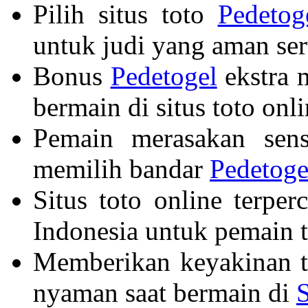
Pilih situs toto
Pedetog
untuk judi yang aman se
Bonus
Pedetogel
ekstra 
bermain di situs toto onli
Pemain merasakan sens
memilih bandar
Pedetoge
Situs toto online terpe
Indonesia untuk pemain t
Memberikan keyakinan t
nyaman saat bermain di