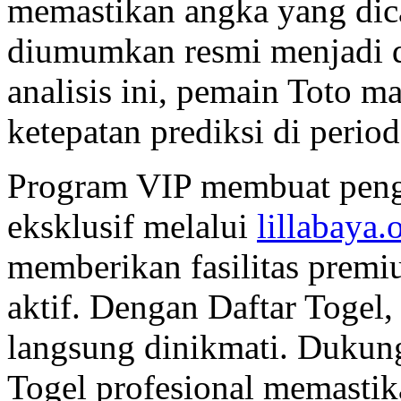
memastikan angka yang dica
diumumkan resmi menjadi das
analisis ini, pemain Toto 
ketepatan prediksi di perio
Program VIP membuat peng
eksklusif melalui
lillabaya.
memberikan fasilitas premi
aktif. Dengan Daftar Togel
langsung dinikmati. Dukun
Togel profesional memasti