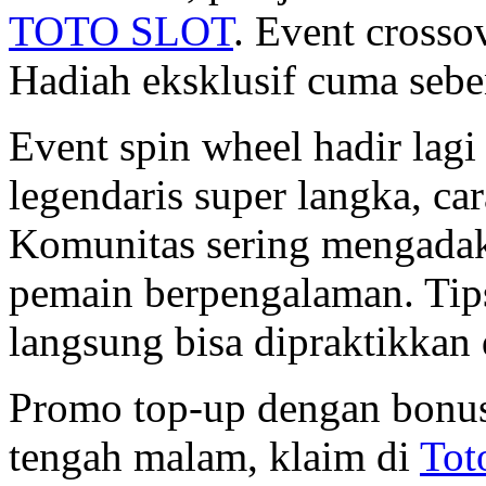
TOTO SLOT
. Event crosso
Hadiah eksklusif cuma seben
Event spin wheel hadir lag
legendaris super langka, ca
Komunitas sering mengadak
pemain berpengalaman. Tip
langsung bisa dipraktikkan 
Promo top-up dengan bonus 
tengah malam, klaim di
Tot