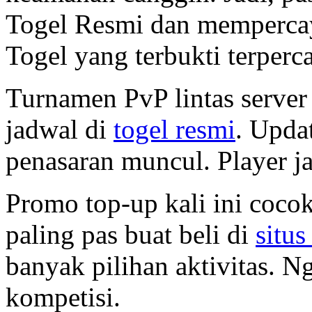
Togel Resmi dan memperca
Togel yang terbukti terperc
Turnamen PvP lintas server i
jadwal di
togel resmi
. Upda
penasaran muncul. Player ja
Promo top-up kali ini coc
paling pas buat beli di
situs
banyak pilihan aktivitas. N
kompetisi.