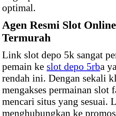
optimal.
Agen Resmi Slot Online
Termurah
Link slot depo 5k sangat p
pemain ke
slot depo 5rb
a y
rendah ini. Dengan sekali k
mengakses permainan slot f
mencari situs yang sesuai. 
menghubungkan ke promosi