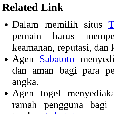
Related Link
Dalam memilih situs
T
pemain harus memperh
keamanan, reputasi, dan 
Agen
Sabatoto
menyedi
dan aman bagi para pe
angka.
Agen togel menyediak
ramah pengguna bagi