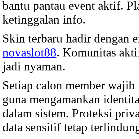
bantu pantau event aktif. P
ketinggalan info.
Skin terbaru hadir dengan e
novaslot88
. Komunitas akti
jadi nyaman.
Setiap calon member wajib
guna mengamankan identitas
dalam sistem. Proteksi priv
data sensitif tetap terlindun