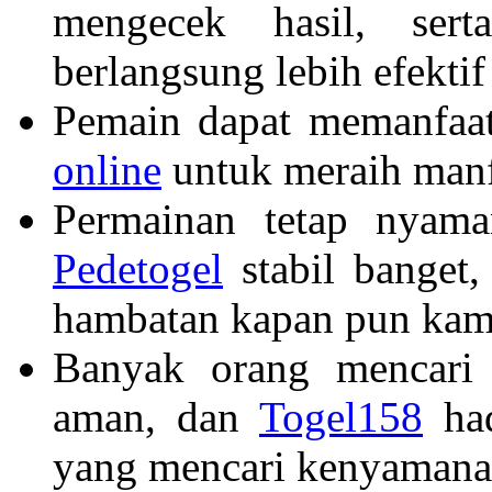
mengecek hasil, sert
berlangsung lebih efektif
Pemain dapat memanfaat
online
untuk meraih manf
Permainan tetap nyama
Pedetogel
stabil banget,
hambatan kapan pun kam
Banyak orang mencari 
aman, dan
Togel158
had
yang mencari kenyamana