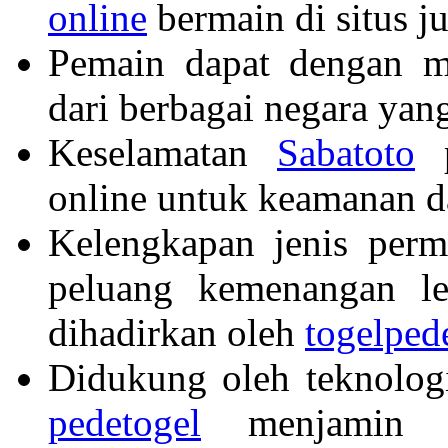
online
bermain di situs j
Pemain dapat dengan
dari berbagai negara yang
Keselamatan
Sabatoto
p
online untuk keamanan 
Kelengkapan jenis perm
peluang kemenangan leb
dihadirkan oleh
togelped
Didukung oleh teknolog
pedetogel
menjamin b