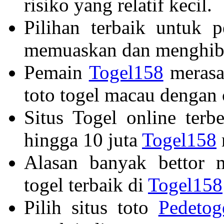
risiko yang relatif kecil.
Pilihan terbaik untuk 
memuaskan dan menghibu
Pemain
Togel158
merasa
toto togel macau dengan 
Situs Togel online terb
hingga 10 juta
Togel158
Alasan banyak bettor 
togel terbaik di
Togel158
Pilih situs toto
Pedetog