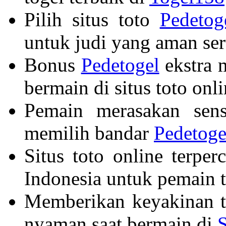
Pilih situs toto
Pedetog
untuk judi yang aman se
Bonus
Pedetogel
ekstra 
bermain di situs toto onli
Pemain merasakan sens
memilih bandar
Pedetoge
Situs toto online terpe
Indonesia untuk pemain t
Memberikan keyakinan t
nyaman saat bermain di