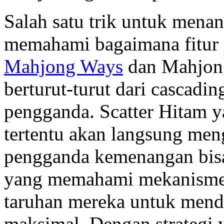
Salah satu trik untuk mena
memahami bagaimana fitur 
Mahjong Ways
dan Mahjong
berturut-turut dari cascadi
pengganda. Scatter Hitam 
tertentu akan langsung meng
pengganda kemenangan bisa
yang memahami mekanisme 
taruhan mereka untuk menda
maksimal. Dengan strategi 