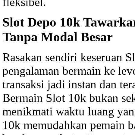
fleksibel.
Slot Depo 10k Tawark
Tanpa Modal Besar
Rasakan sendiri keseruan 
pengalaman bermain ke leve
transaksi jadi instan dan te
Bermain Slot 10k bukan seka
menikmati waktu luang ya
10k memudahkan pemain bar