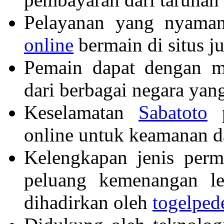
Pelayanan yang nyama
online
bermain di situs j
Pemain dapat dengan
dari berbagai negara yang
Keselamatan
Sabatoto
p
online untuk keamanan 
Kelengkapan jenis perm
peluang kemenangan leb
dihadirkan oleh
togelped