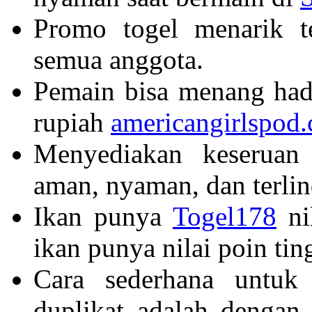
Promo togel menarik t
semua anggota.
Pemain bisa menang hadi
rupiah
americangirlspod
Menyediakan keserua
aman, nyaman, dan terli
Ikan punya
Togel178
nil
ikan punya nilai poin tin
Cara sederhana untu
duplikat adalah dengan