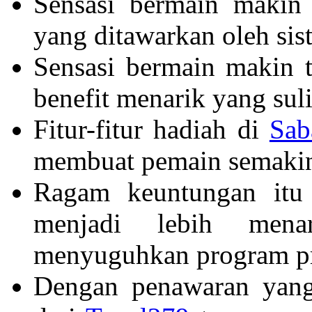
Sensasi bermain makin 
yang ditawarkan oleh sis
Sensasi bermain makin t
benefit menarik yang suli
Fitur-fitur hadiah di
Sab
membuat pemain semakin 
Ragam keuntungan itu
menjadi lebih mena
menyuguhkan program pr
Dengan penawaran yang