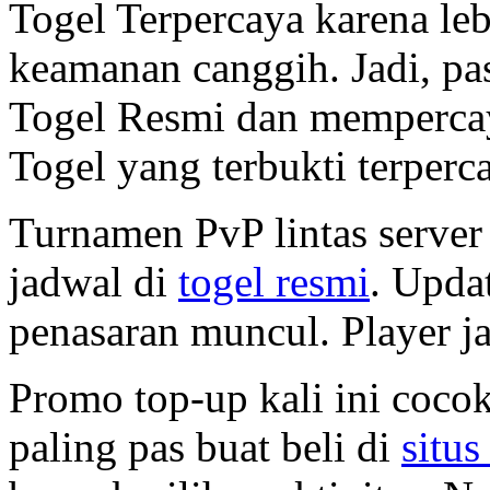
Togel Terpercaya karena leb
keamanan canggih. Jadi, p
Togel Resmi dan memperca
Togel yang terbukti terperc
Turnamen PvP lintas server i
jadwal di
togel resmi
. Upda
penasaran muncul. Player ja
Promo top-up kali ini coc
paling pas buat beli di
situs