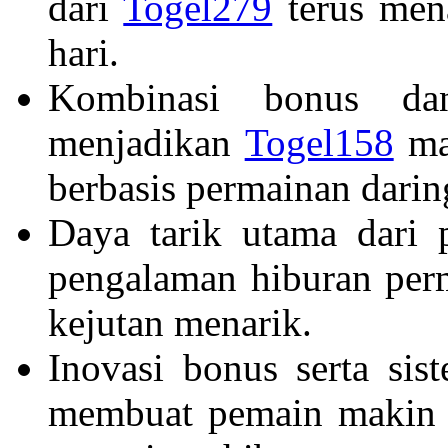
dari
Togel279
terus mena
hari.
Kombinasi bonus da
menjadikan
Togel158
mag
berbasis permainan darin
Daya tarik utama dari 
pengalaman hiburan per
kejutan menarik.
Inovasi bonus serta si
membuat pemain makin a